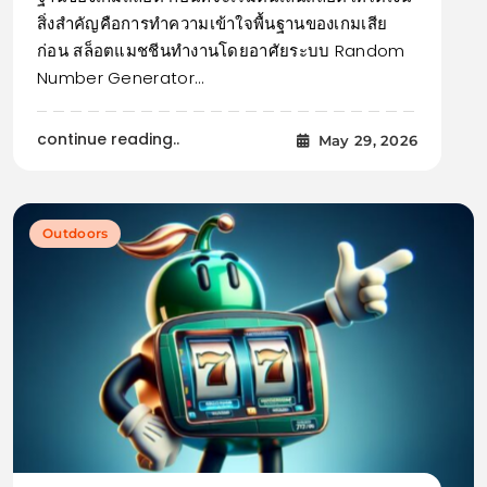
สิ่งสำคัญคือการทำความเข้าใจพื้นฐานของเกมเสีย
ก่อน สล็อตแมชชีนทำงานโดยอาศัยระบบ Random
Number Generator…
continue reading..
May 29, 2026
Outdoors