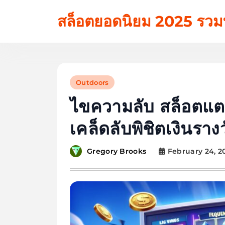
Skip
สล็อตยอดนิยม 2025 รวมท
to
content
Outdoors
ไขความลับ สล็อตแตก
เคล็ดลับพิชิตเงินราง
February 24, 2
Gregory Brooks