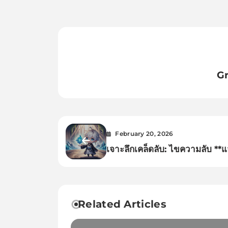
G
February 20, 2026
เจาะลึกเคล็ดลับ: ไขความลับ **
สล็อต** เพิ่มโอกาสทำกำไร
Related Articles