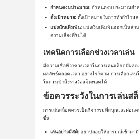
กำหนดงบประมาณ:
กำหนดงบประมาณสำหรับก
ตั้งเป้าหมาย:
ตั้งเป้าหมายในการทำกำไรและเ
แบ่งเงินเดิมพัน:
แบ่งเงินเดิมพันออกเป็นส่
ความเสี่ยงที่รับได้
เทคนิคการเลือกช่วงเวลาเล่น
มีความเชื่อที่ว่าช่วงเวลาในการเล่นสล็อตมีผ
ผลลัพธ์ตลอดเวลา อย่างไรก็ตาม การเลือกเล่น
ในการเข้าถึงรางวัลแจ็คพอตได้
ข้อควรระวังในการเล่นสล
การเล่นสล็อตควรเป็นกิจกรรมที่สนุกและผ่อนคลาย
ขึ้น
เล่นอย่างมีสติ:
อย่าปล่อยให้อารมณ์เข้ามามี