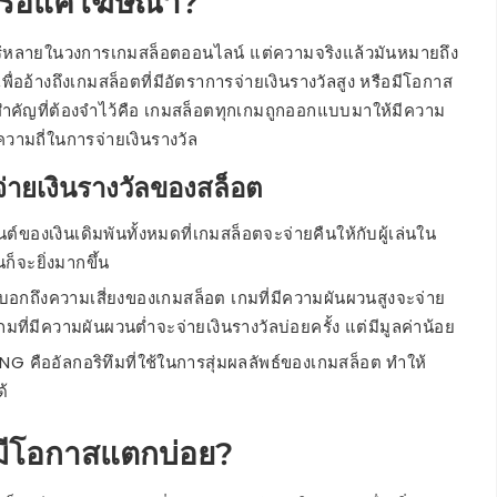
งหรือแค่โฆษณา?
แพร่หลายในวงการเกมสล็อตออนไลน์ แต่ความจริงแล้วมันหมายถึง
เพื่ออ้างถึงเกมสล็อตที่มีอัตราการจ่ายเงินรางวัลสูง หรือมีโอกาส
งสำคัญที่ต้องจำไว้คือ เกมสล็อตทุกเกมถูกออกแบบมาให้มีความ
อความถี่ในการจ่ายเงินรางวัล
รจ่ายเงินรางวัลของสล็อต
ต์ของเงินเดิมพันทั้งหมดที่เกมสล็อตจะจ่ายคืนให้กับผู้เล่นใน
ก็จะยิ่งมากขึ้น
อกถึงความเสี่ยงของเกมสล็อต เกมที่มีความผันผวนสูงจะจ่าย
เกมที่มีความผันผวนต่ำจะจ่ายเงินรางวัลบ่อยครั้ง แต่มีมูลค่าน้อย
G คืออัลกอริทึมที่ใช้ในการสุ่มผลลัพธ์ของเกมสล็อต ทำให้
ด้
้มีโอกาสแตกบ่อย?