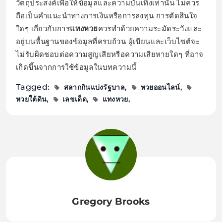
วัตถุประสงค์เพื่อให้ข้อมูลและความบันเทิงเท่านั้น ไม่ควร
ถือเป็นคำแนะนำทางการเงินหรือการลงทุน การตัดสินใจ
ใดๆ เกี่ยวกับการ
แทงหวย
ควรทำด้วยความระมัดระวังและ
อยู่บนพื้นฐานของข้อมูลที่ครบถ้วน ผู้เขียนและเว็บไซต์จะ
ไม่รับผิดชอบต่อความสูญเสียหรือความเสียหายใดๆ ที่อาจ
เกิดขึ้นจากการใช้ข้อมูลในบทความนี้
Tagged:
สลากกินแบ่งรัฐบาล
หวยออนไลน์
หวยใต้ดิน
เลขเด็ด
แทงหวย
Gregory Brooks