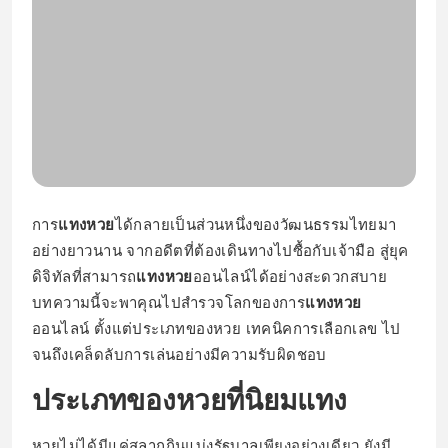
การ
แทงหวย
ได้กลายเป็นส่วนหนึ่งของวัฒนธรรมไทยมา
อย่างยาวนาน จากอดีตที่ต้องเดินทางไปซื้อกับเจ้ามือ สู่ยุค
ดิจิทัลที่สามารถ
แทงหวย
ออนไลน์ได้อย่างสะดวกสบาย
บทความนี้จะพาคุณไปสำรวจโลกของการ
แทงหวย
ออนไลน์ ตั้งแต่ประเภทของหวย เทคนิคการเลือกเลข ไป
จนถึงเคล็ดลับการเล่นอย่างมีความรับผิดชอบ
ประเภทของหวยที่นิยมแทง
หวยไม่ได้มีแค่สลากกินแบ่งรัฐบาลเพียงอย่างเดียว ยังมี