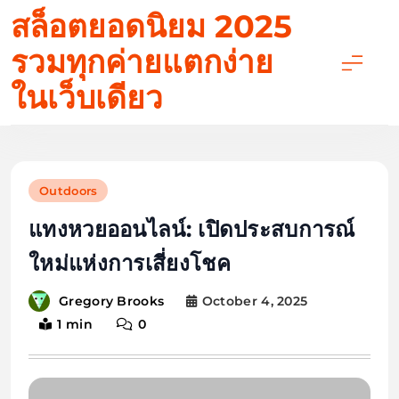
Skip
สล็อตยอดนิยม 2025
to
รวมทุกค่ายแตกง่าย
content
ในเว็บเดียว
Outdoors
แทงหวยออนไลน์: เปิดประสบการณ์
ใหม่แห่งการเสี่ยงโชค
October 4, 2025
Gregory Brooks
1 min
0