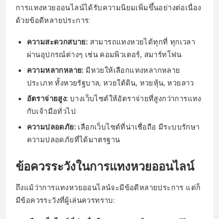
การแทงหวยออนไลน์ได้รับความนิยมเพิ่มขึ้นอย่างต่อเนื่อง
ด้วยข้อดีหลายประการ:
ความสะดวกสบาย:
สามารถแทงหวยได้ทุกที่ ทุกเวลา
ผ่านอุปกรณ์ต่างๆ เช่น คอมพิวเตอร์, สมาร์ทโฟน
ความหลากหลาย:
มีหวยให้เลือกแทงหลากหลาย
ประเภท ทั้งหวยรัฐบาล, หวยใต้ดิน, หวยหุ้น, หวยลาว
อัตราจ่ายสูง:
บางเว็บไซต์ให้อัตราจ่ายที่สูงกว่าการแทง
กับเจ้ามือทั่วไป
ความปลอดภัย:
เลือกเว็บไซต์ที่น่าเชื่อถือ มีระบบรักษา
ความปลอดภัยที่ได้มาตรฐาน
ข้อควรระวังในการแทงหวยออนไลน์
ถึงแม้ว่าการแทงหวยออนไลน์จะมีข้อดีหลายประการ แต่ก็
มีข้อควรระวังที่ผู้เล่นควรทราบ: