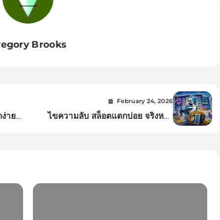
regory Brooks
February 24, 2026
กง่าย**
ไขความลับ สล็อตแตกบ่อย จริงหรือ
หลอก? พร้อมเคล็ดลับพิชิตเงินรางวัล