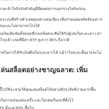
วามเข้าใจปัจจัยสำคัญที่มีผลต่อการออกรางวัลกันก่อน:
อระบบที่สร้างตัวเลขสุ่มอย่างต่อเนื่อง เพื่อกำหนดผลลัพธ์ของการ
ธรรมและไม่สามารถโกงได้
งเงินเดิมพันทั้งหมดที่เกมสล็อตจะคืนให้กับผู้เล่นในระยะยาว ค่า
แล้ว เกมที่มีค่า RTP สูงกว่า 95% ถือว่าดี
โอกาสในการได้รับเงินคืนในระยะยาวได้ แม้ว่าในระยะสั้นอาจจะไม่
ล่นสล็อตอย่างชาญฉลาด: เพิ่ม
ี้ไปใช้จะช่วยให้คุณเล่นสล็อตได้อย่างมีประสิทธิภาพมากขึ้น:
รเล่นแต่ละครั้ง และไม่เล่นเกินงบที่ตั้งไว้
TP ตั้งแต่ 95% ขึ้นไป