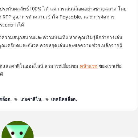
ับประกันผลลัพธ์ 100% ได้ แต่การเล่นสล็อตอย่างชาญฉลาด โดย
ีค่า RTP สูง, การทำความเข้าใจ Paytable, และการจัดการ
นระยะยาวได้
ื่อความสนุกสนานและความบันเทิง หากคุณเริ่มรู้สึกว่าการเล่น
คุณเครียดและกังวล ควรหยุดเล่นและขอความช่วยเหลือจากผู้
สล็อตและคาสิโนออนไลน์ สามารถเยี่ยมชม
หน้าแรก
ของเราเพื่อ
ด้
สล็อต
เกมคาสิโน
เทคนิคสล็อต