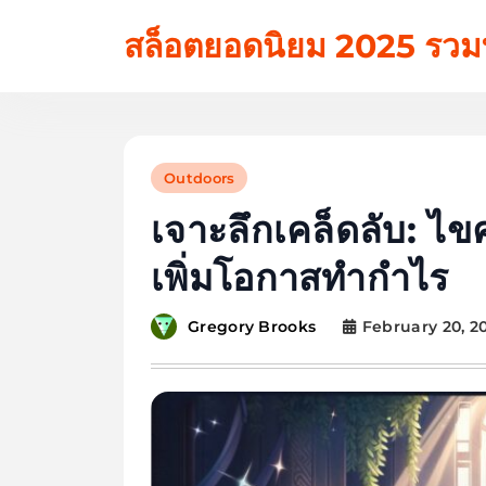
Skip
สล็อตยอดนิยม 2025 รวมท
to
content
Outdoors
เจาะลึกเคล็ดลับ: ไ
เพิ่มโอกาสทำกำไร
February 20, 2
Gregory Brooks