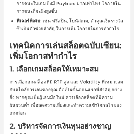
การชนะในเกม ยิ่งมี Paylines มากเท่าไหร่ โอกาสใน
การชนะก็จะยิ่งสูงขึ้น
ฟีเจอร์พิเศษ:
เช่น ฟรีสปิน, โบนัสเกม, ตัวคูณเงินรางวัล
ซึ่งเป็นตัวช่วยสำคัญในการเพิ่มโอกาสในการทำกำไร
เทคนิคการเล่นสล็อตฉบับเซียน:
เพิ่มโอกาสทำกำไร
1. เลือกเกมสล็อตให้เหมาะสม
การเลือกเกมสล็อตที่มี RTP สูง และ Volatility ที่เหมาะสม
กับสไตล์การเล่นของคุณ ถือเป็นขั้นตอนแรกที่สำคัญอย่าง
ยิ่ง หากคุณเป็นผู้เล่นมือใหม่ ควรเลือกสล็อตที่มีความ
ผันผวนต่ำ เพื่อลดความเสี่ยงและทำความเข้าใจกลไกของ
เกมก่อน
2. บริหารจัดการเงินทุนอย่างชาญ