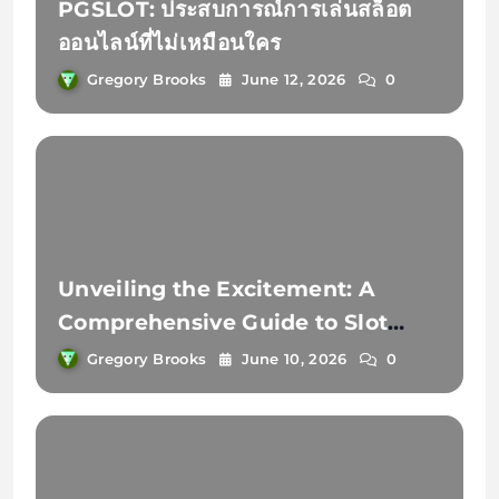
PGSLOT: ประสบการณ์การเล่นสล็อต
ออนไลน์ที่ไม่เหมือนใคร
Gregory Brooks
June 12, 2026
0
Unveiling the Excitement: A
Comprehensive Guide to Slot
Online
Gregory Brooks
June 10, 2026
0