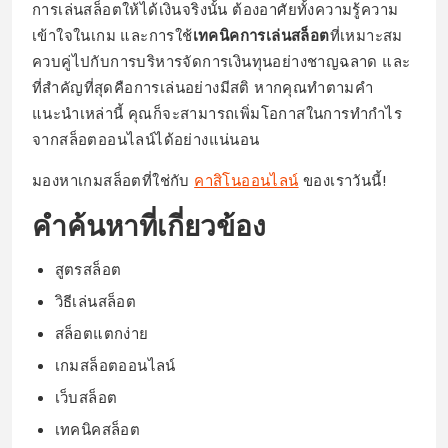
การเล่นสล็อตให้ได้เงินจริงนั้น ต้องอาศัยทั้งความรู้ความ
เข้าใจในเกม และการใช้
เทคนิคการเล่นสล็อต
ที่เหมาะสม
ควบคู่ไปกับการบริหารจัดการเงินทุนอย่างชาญฉลาด และ
ที่สำคัญที่สุดคือการเล่นอย่างมีสติ หากคุณทำตามคำ
แนะนำเหล่านี้ คุณก็จะสามารถเพิ่มโอกาสในการทำกำไร
จากสล็อตออนไลน์ได้อย่างแน่นอน
มองหาเกมสล็อตที่ใช่กับ
คาสิโนออนไลน์
ของเราวันนี้!
คำค้นหาที่เกี่ยวข้อง
สูตรสล็อต
วิธีเล่นสล็อต
สล็อตแตกง่าย
เกมสล็อตออนไลน์
เว็บสล็อต
เทคนิคสล็อต