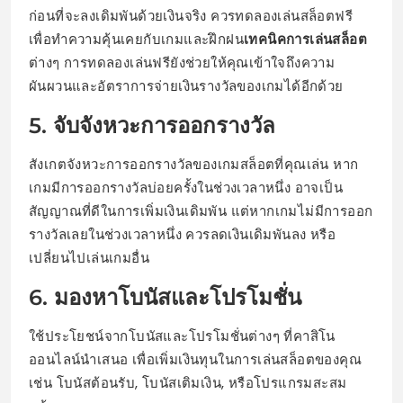
ก่อนที่จะลงเดิมพันด้วยเงินจริง ควรทดลองเล่นสล็อตฟรี
เพื่อทำความคุ้นเคยกับเกมและฝึกฝน
เทคนิคการเล่นสล็อต
ต่างๆ การทดลองเล่นฟรียังช่วยให้คุณเข้าใจถึงความ
ผันผวนและอัตราการจ่ายเงินรางวัลของเกมได้อีกด้วย
5. จับจังหวะการออกรางวัล
สังเกตจังหวะการออกรางวัลของเกมสล็อตที่คุณเล่น หาก
เกมมีการออกรางวัลบ่อยครั้งในช่วงเวลาหนึ่ง อาจเป็น
สัญญาณที่ดีในการเพิ่มเงินเดิมพัน แต่หากเกมไม่มีการออก
รางวัลเลยในช่วงเวลาหนึ่ง ควรลดเงินเดิมพันลง หรือ
เปลี่ยนไปเล่นเกมอื่น
6. มองหาโบนัสและโปรโมชั่น
ใช้ประโยชน์จากโบนัสและโปรโมชั่นต่างๆ ที่คาสิโน
ออนไลน์นำเสนอ เพื่อเพิ่มเงินทุนในการเล่นสล็อตของคุณ
เช่น โบนัสต้อนรับ, โบนัสเติมเงิน, หรือโปรแกรมสะสม