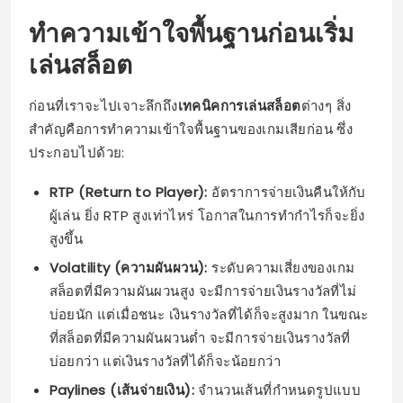
ทำความเข้าใจพื้นฐานก่อนเริ่ม
เล่นสล็อต
ก่อนที่เราจะไปเจาะลึกถึง
เทคนิคการเล่นสล็อต
ต่างๆ สิ่ง
สำคัญคือการทำความเข้าใจพื้นฐานของเกมเสียก่อน ซึ่ง
ประกอบไปด้วย:
RTP (Return to Player):
อัตราการจ่ายเงินคืนให้กับ
ผู้เล่น ยิ่ง RTP สูงเท่าไหร่ โอกาสในการทำกำไรก็จะยิ่ง
สูงขึ้น
Volatility (ความผันผวน):
ระดับความเสี่ยงของเกม
สล็อตที่มีความผันผวนสูง จะมีการจ่ายเงินรางวัลที่ไม่
บ่อยนัก แต่เมื่อชนะ เงินรางวัลที่ได้ก็จะสูงมาก ในขณะ
ที่สล็อตที่มีความผันผวนต่ำ จะมีการจ่ายเงินรางวัลที่
บ่อยกว่า แต่เงินรางวัลที่ได้ก็จะน้อยกว่า
Paylines (เส้นจ่ายเงิน):
จำนวนเส้นที่กำหนดรูปแบบ