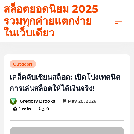
Skip
สล็อตยอดนิยม 2025
to
รวมทุกค่ายแตกง่าย
content
ในเว็บเดียว
Outdoors
เคล็ดลับเซียนสล็อต: เปิดโปงเทคนิค
การเล่นสล็อตให้ได้เงินจริง!
May 28, 2026
Gregory Brooks
1 min
0