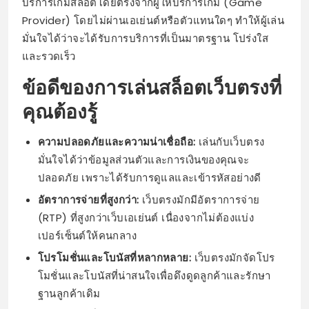
บริการเกมสล็อตโดยตรงจากผู้ให้บริการเกม (Game
Provider) โดยไม่ผ่านเอเย่นต์หรือตัวแทนใดๆ ทำให้ผู้เล่น
มั่นใจได้ว่าจะได้รับการบริการที่เป็นมาตรฐาน โปร่งใส
และรวดเร็ว
ข้อดีของการเล่นสล็อตเว็บตรงที่
คุณต้องรู้
ความปลอดภัยและความน่าเชื่อถือ:
เล่นกับเว็บตรง
มั่นใจได้ว่าข้อมูลส่วนตัวและการเงินของคุณจะ
ปลอดภัย เพราะได้รับการดูแลและเข้ารหัสอย่างดี
อัตราการจ่ายที่สูงกว่า:
เว็บตรงมักมีอัตราการจ่าย
(RTP) ที่สูงกว่าเว็บเอเย่นต์ เนื่องจากไม่ต้องแบ่ง
เปอร์เซ็นต์ให้คนกลาง
โปรโมชั่นและโบนัสที่หลากหลาย:
เว็บตรงมักจัดโปร
โมชั่นและโบนัสที่น่าสนใจเพื่อดึงดูดลูกค้าและรักษา
ฐานลูกค้าเดิม