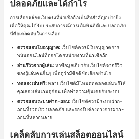
ปลอดภัยและได้กำไร
การเลือกสล็อตเว็บตรงที่น่าเชื่อถือเป็นสิ่งสำคัญอย่างยิ่ง
เพื่อให้คุณได้รับประสบการณ์การเดิมพันที่ดีและปลอดภัย
นี่คือเคล็ดลับในการเลือก:
ตรวจสอบใบอนุญาต:
เว็บไซต์ควรมีใบอนุญาตการ
พนันออนไลน์ที่ออกโดยหน่วยงานที่น่าเชื่อถือ
อ่านรีวิวจากผู้เล่น:
หาข้อมูลเกี่ยวกับเว็บไซต์จากรีวิว
ของผู้เล่นคนอื่นๆ เพื่อดูว่ามีข้อดีข้อเสียอย่างไร
ทดลองเล่นฟรี:
หลายเว็บไซต์มีโหมดทดลองเล่นฟรีให้
คุณลองเล่นเกมดูก่อน เพื่อทำความคุ้นเคยกับระบบ
ตรวจสอบระบบฝาก-ถอน:
เว็บไซต์ควรมีระบบฝาก-
ถอนที่รวดเร็ว ปลอดภัย และรองรับช่องทางการฝาก-
ถอนที่หลากหลาย
เคล็ดลับการเล่นสล็อตออนไลน์