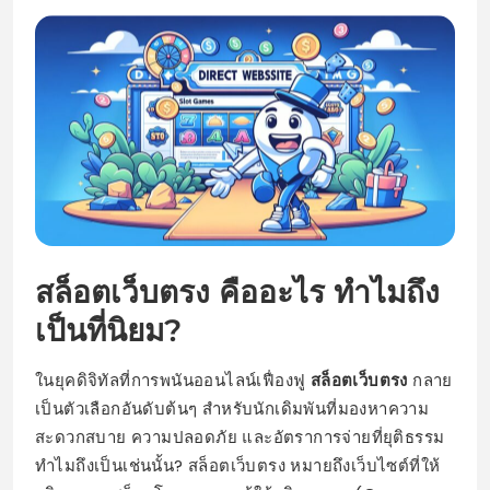
สล็อตเว็บตรง คืออะไร ทำไมถึง
เป็นที่นิยม?
ในยุคดิจิทัลที่การพนันออนไลน์เฟื่องฟู
สล็อตเว็บตรง
กลาย
เป็นตัวเลือกอันดับต้นๆ สำหรับนักเดิมพันที่มองหาความ
สะดวกสบาย ความปลอดภัย และอัตราการจ่ายที่ยุติธรรม
ทำไมถึงเป็นเช่นนั้น? สล็อตเว็บตรง หมายถึงเว็บไซต์ที่ให้